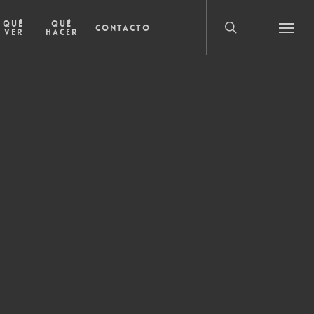
search
Qué
Qué
Contacto
ver
hacer
Menu