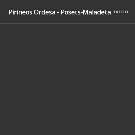
Skip
Pirineos Ordesa - Posets-Maladeta
to
Inicio
main
content