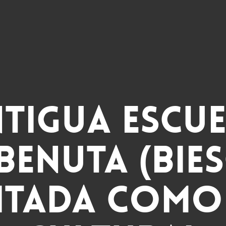
ntigua escue
benuta (Bies
litada como