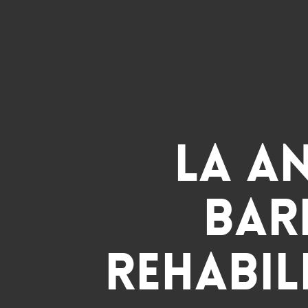
La a
Bar
rehabi