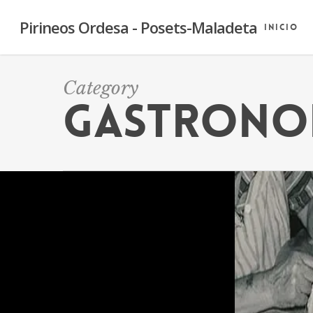
Skip
Pirineos Ordesa - Posets-Maladeta
to
Inicio
main
content
Category
Gastrono