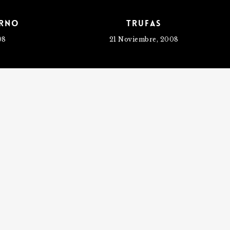
orno
Trufas
08
21 Noviembre, 2008