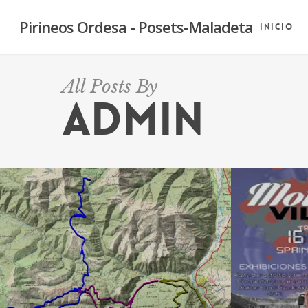
Skip
Pirineos Ordesa - Posets-Maladeta
to
Inicio
main
content
All Posts By
admin