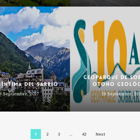
Geoparque de So
 íntima del Sarrio
Otoño geoló
0 Septiembre, 2017
19 Septiembre, 20
1
2
3
…
42
Next