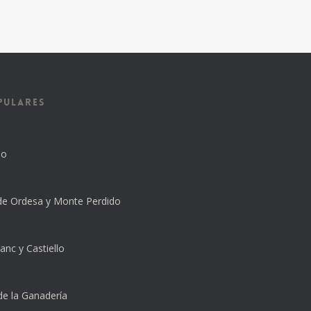
pulares
lo
de Ordesa y Monte Perdido
anc y Castiello
de la Ganadería