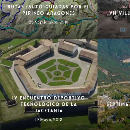
Rutas (auto)guiadas por el
Pirineo Aragonés
VII Vi
28 Septiembre, 2018
IV Encuentro Deportivo
Tecnológico de la
Séptima
Jacetania
19 Mayo, 2018