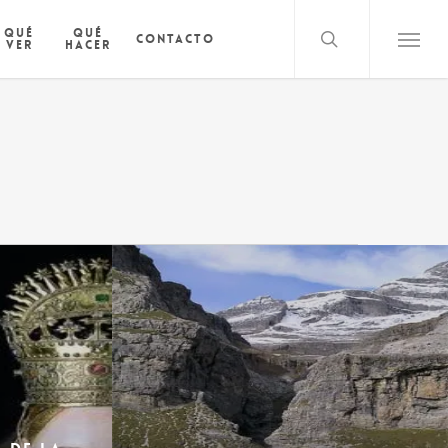
search
Qué
Qué
Contacto
ver
hacer
Menu