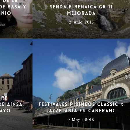
a de la
de Basa y
Senda Pirenaica GR 11
unio
mejorada
2 Junio, 2018
bre
e Aínsa.
Festivales Pirineos Classic &
mayo
Jazzetania en Canfranc
3 Mayo, 2018