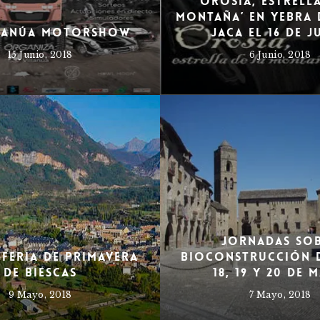
‘Orosia, estrell
montaña’ en Yebra 
llanúa MotorShow
Jaca el 16 de j
15 Junio, 2018
6 Junio, 2018
Jornadas so
 Feria de Primavera
bioconstrucción d
de Biescas
18, 19 y 20 de 
9 Mayo, 2018
7 Mayo, 2018