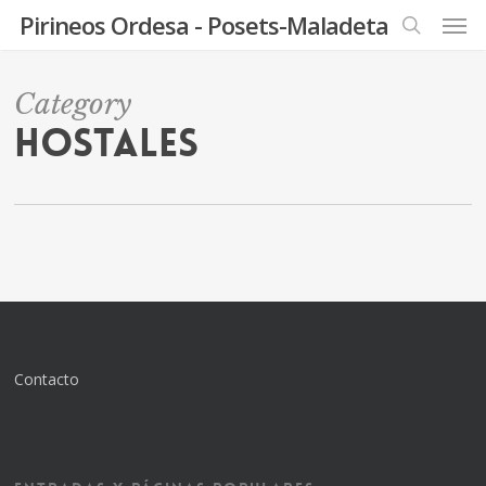
Men
Skip
Pirineos Ordesa - Posets-Maladeta
to
search
main
content
Category
Hostales
Contacto