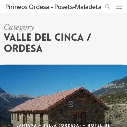
Men
Skip
Pirineos Ordesa - Posets-Maladeta
to
search
main
content
Category
Valle del Cinca /
Ordesa
Lamiana – Tella (Ordesa) – Hotel de