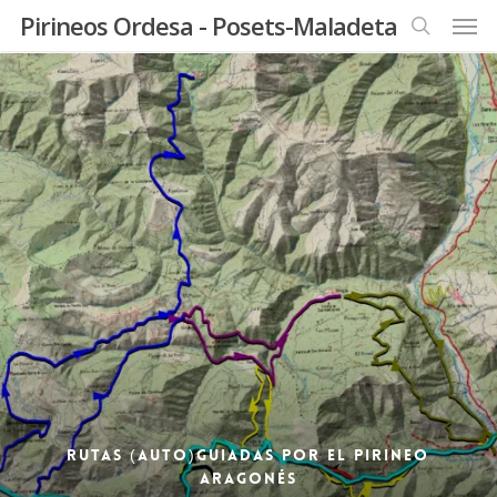
Men
Skip
Pirineos Ordesa - Posets-Maladeta
to
search
main
content
Rutas (auto)guiadas por el Pirineo
Aragonés