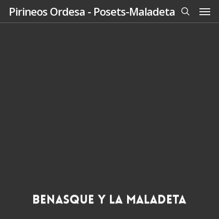
Men
Skip
Pirineos Ordesa - Posets-Maladeta
to
search
main
content
Benasque y la Maladeta