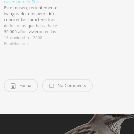
cavernario en Tella
Este museo, recientemente
inaugurado, nos permitirá
conocer las características
de los osos que hasta hace
30.000 años vivieron en las
cavernas de Tella. Ubicado
13 noviembre, 2008
en la Casa del Molino de
En «Museos»
Tella, el Museo del Oso de
las Cavernas, es un lugar
donde se pueden conocer
muchos de los datos y…
Fauna
No Comments