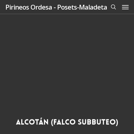
Men
Skip
Pirineos Ordesa - Posets-Maladeta
to
search
main
content
Alcotán (Falco subbuteo)