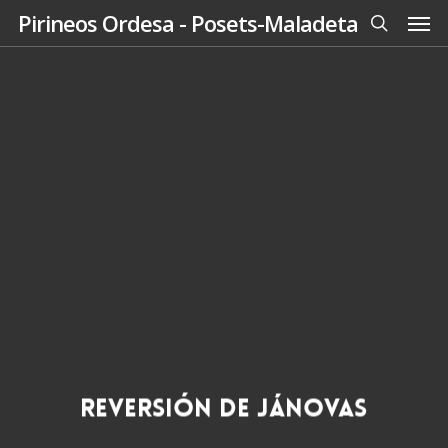
Men
Skip
Pirineos Ordesa - Posets-Maladeta
to
search
main
content
Reversión de Jánovas