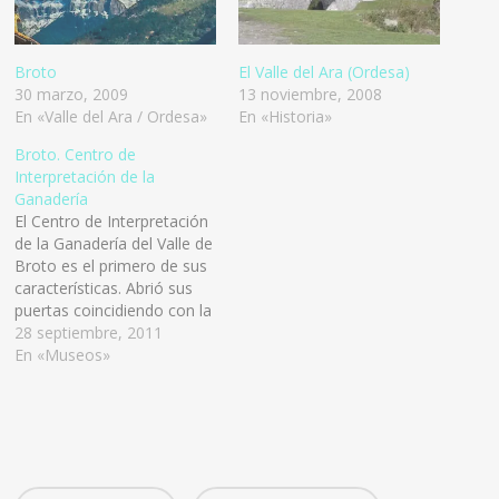
Broto
El Valle del Ara (Ordesa)
30 marzo, 2009
13 noviembre, 2008
En «Valle del Ara / Ordesa»
En «Historia»
Broto. Centro de
Interpretación de la
Ganadería
El Centro de Interpretación
de la Ganadería del Valle de
Broto es el primero de sus
características. Abrió sus
puertas coincidiendo con la
tradicional Feria Ganadera.
28 septiembre, 2011
Está ubicado en el antiguo
En «Museos»
molino de trigo en Broto
de propiedad municipal,
bajo la iglesia, que en el
pasado, según cuentan los
historiadores…