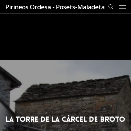
Men
Skip
Pirineos Ordesa - Posets-Maladeta
to
search
main
content
La Torre de la Cárcel de Broto