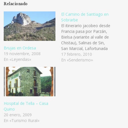
Relacionado
El Camino de Santiago en
Sobrarbe
El itinerario jacobeo desde
Francia pasa por Parzán,
Bielsa (variante al valle de
Chistau), Salinas de Sin,
Brujas en Ordesa
San Marcial, Lafortunada
19 noviembre, 2008
(iglesias de San José,
17 febrero, 2010
En «Leyendas»
Santiago en Cerasa y
En «Senderismo»
Badaín) Hospital de Tella,
Aínsa (variante a Jaca),
Santa María de Buil,
Hospitaled, Alquézar,
Barbastro, Colungo,
Adahuesca y Huesca. El
Camino de…
Hospital de Tella – Casa
Quino
20 enero, 2009
En «Turismo Rural»