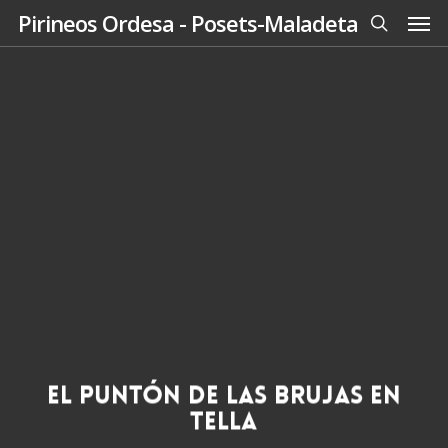
Men
Skip
Pirineos Ordesa - Posets-Maladeta
to
search
main
content
El Puntón de las Brujas en
Tella