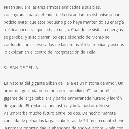
Ni tan siquiera las tres ermitas edificadas a sus pies,
consagradas para defender de la oscuridad al cristianismo han
podido evitar que este pequeño pico haya mantenido su energí­a
telúrica ancestral que le hace único. Cuando se visita la energí­as
se percibe, y si se cierran los ojos el sonido del viento se
confunde con las risotadas de las brujas. Allí­ se reuní­an y así­ nos
lo explican en el centro de interpretación de Tella.
SILBAN DE TELLA
La historia del gigante Silbán de Tella es un historia de amor. Un
amor desgraciadamente no correspondido. í€°l, un horrible
gigante de larga cabellera y barba enmarañada huraño y ladrón
de ganado. Ella Marieta una astuta y bella pastora. No se
vislumbrarba mucho futuro entre los dos. De hecho Marieta
cansada de peinar las largas cabelleras de Silbán en cuanto tiene
la primera oportunidad le abandona dejando al pobre Silbán con