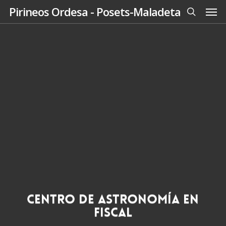
Men
Skip
Pirineos Ordesa - Posets-Maladeta
to
search
main
content
Centro de Astronomía en
Fiscal