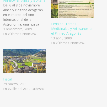
Pirineo» en Aínsa y Boltaña
Del 6 al 8 de noviembre
Aínsa y Boltaña acogerán,
en el marco del Año
Internacional de la
Feria de Hierbas
Astronomía, una nueva
Medicinales y Artesanos en
edición de las jornadas
3 noviembre, 2009
el Pirineo Aragonés
"Estrellas en el Pirineo",
En «Últimas Noticias»
13 abril, 2009
organizadas por la
En «Últimas Noticias»
Agrupación Astronómica de
Huesca y la Asociación
Empresarial de Sobrarbe.
Las actividades de
observación nocturna se
desarrollan en…
Fiscal
29 marzo, 2009
En «Valle del Ara / Ordesa»