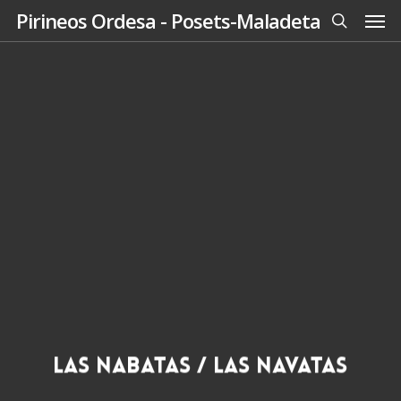
Men
Skip
Pirineos Ordesa - Posets-Maladeta
to
search
main
content
Las Nabatas / Las Navatas