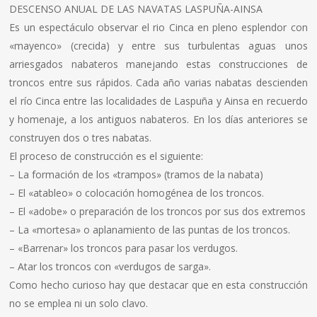
DESCENSO ANUAL DE LAS NAVATAS LASPUÑA-AINSA
Es un espectáculo observar el rio Cinca en pleno esplendor con
«mayenco» (crecida) y entre sus turbulentas aguas unos
arriesgados nabateros manejando estas construcciones de
troncos entre sus rápidos. Cada año varias nabatas descienden
el rí­o Cinca entre las localidades de Laspuña y Ainsa en recuerdo
y homenaje, a los antiguos nabateros. En los dí­as anteriores se
construyen dos o tres nabatas.
El proceso de construcción es el siguiente:
– La formación de los «trampos» (tramos de la nabata)
– El «atableo» o colocación homogénea de los troncos.
– El «adobe» o preparación de los troncos por sus dos extremos
– La «mortesa» o aplanamiento de las puntas de los troncos.
– «Barrenar» los troncos para pasar los verdugos.
– Atar los troncos con «verdugos de sarga».
Como hecho curioso hay que destacar que en esta construcción
no se emplea ni un solo clavo.