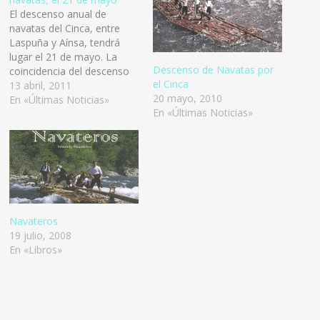
El descenso anual de
navatas del Cinca, entre
Laspuña y Aínsa, tendrá
lugar el 21 de mayo. La
Descenso de Navatas por
coincidencia del descenso
el Cinca
de navatas –el tercer
13 abril, 2011
20 mayo, 2010
domingo del mes de mayo-
En «Últimas Noticias»
En «Últimas Noticias»
con la celebración de las
elecciones autonómicas y
municipales el día 22 de
mayo planteó el cambio de
otras opciones…
Navateros
19 julio, 2008
En «Libros»