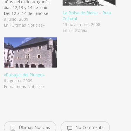
años del exilio aragonés,
días 12,13 y 14 de junio.
La Bolsa de Bielsa – Ruta
Del 12 al 14 de junio se
Cultural
realizará la 3ª Travesía de
9 junio, 2009
13 noviembre, 2008
Aragón a Francia por el
En «Últimas Noticias»
En «Historia»
puerto viejo de Bielsa, en
conmemoración de los 71
años del exilio aragonés a
causa de…
«Paisajes del Pirineo»
6 agosto, 2009
En «Últimas Noticias»
Últimas Noticias
No Comments