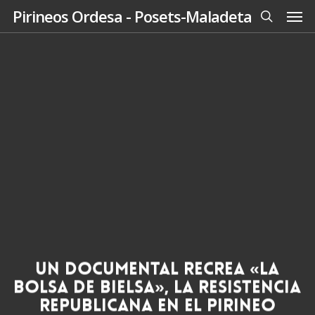
Men
Skip
Pirineos Ordesa - Posets-Maladeta
to
search
main
content
Un documental recrea «La
Bolsa de Bielsa», la resistencia
republicana en el Pirineo