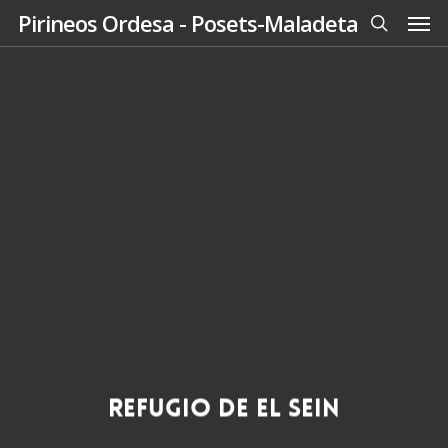
Men
Skip
Pirineos Ordesa - Posets-Maladeta
to
search
main
content
Refugio de El Sein