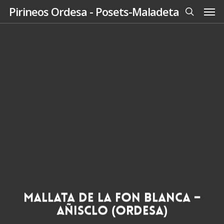
Men
Skip
Pirineos Ordesa - Posets-Maladeta
to
search
main
content
Mallata de la Fon Blanca –
Añisclo (Ordesa)