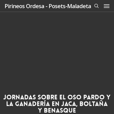
Men
Skip
Pirineos Ordesa - Posets-Maladeta
to
search
main
content
Jornadas sobre el oso pardo y
la ganadería en Jaca, Boltaña
y Benasque