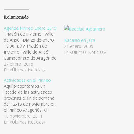
Relacionado
Agenda Pirineo Enero 2015
Triatlón de Invierno "Valle
de Ansó" Día 25 de enero,
Bacalao en Jaca
10:00 h. XV Triatlón de
21 enero, 2009
Invierno "Valle de Ansó".
En «Últimas Noticias»
Campeonato de Aragón de
Triatlón de Invierno 2015 y
27 enero, 2015
Prueba Puntuable para la
En «Últimas Noticias»
Copa de España
Actividades en el Pirineo
Trangoworld de Triatlón de
Aquí presentamos un
Invierno 2015 Las
listado de las actividades
distancias serán 7'5 km. de
previstas el fin de semana
carrera a pie, 20…
del 12-13 de noviembre en
el Pirineo Aragonés. XII
Triangular Sobrarbe:
10 noviembre, 2011
Música, teatro, magia…Del
En «Últimas Noticias»
29 de octubre al 11 de
diciembre en varios