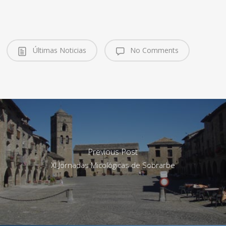
pueblos de la comarca.
www.turismosobrarbe.com
Lascuarre: Feria de ganado
de San Martín. Día 12
Exposiciones:…
Últimas Noticias
No Comments
Previous Post
XI Jornadas Micológicas de Sobrarbe