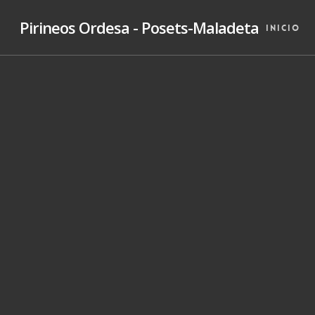
Skip
Pirineos Ordesa - Posets-Maladeta
to
Inicio
main
content