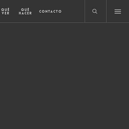
search
Qué
Qué
Contacto
ver
hacer
Menu