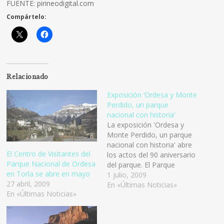
FUENTE: pirineodigital.com
Compártelo:
Relacionado
Exposición ‘Ordesa y Monte
Perdido, un parque
nacional con historia’
La exposición 'Ordesa y
Monte Perdido, un parque
nacional con historia' abre
El Centro de Visitantes del
los actos del 90 aniversario
Parque Nacional de Ordesa
del parque. El Parque
en Torla se abre en mayo
Nacional de Ordesa y
1 julio, 2009
27 abril, 2009
Monte Perdido, en la
En «Últimas Noticias»
En «Últimas Noticias»
provincia de Huesca,
celebra su noventa
aniversario con la