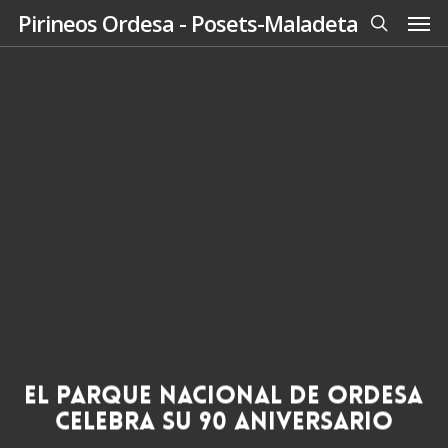
Men
Skip
Pirineos Ordesa - Posets-Maladeta
to
search
main
content
El Parque Nacional de Ordesa
celebra su 90 aniversario