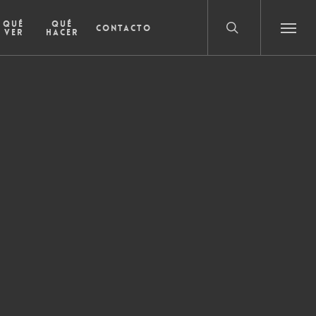
search
Qué
Qué
Contacto
ver
hacer
Menu