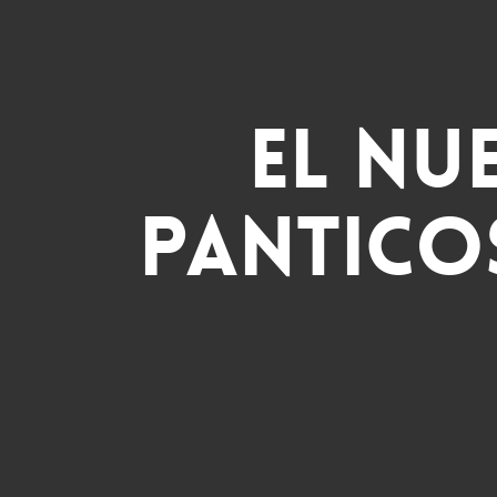
El nu
Panticos