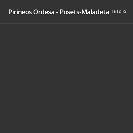
Skip
Pirineos Ordesa - Posets-Maladeta
to
Inicio
main
content