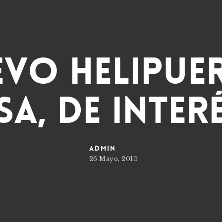
evo helipue
a, de inter
admin
26 Mayo, 2010