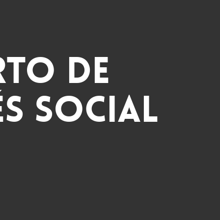
rto de
és social