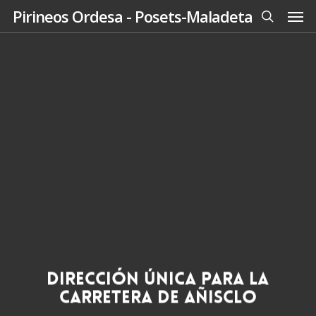
Men
Skip
Pirineos Ordesa - Posets-Maladeta
to
search
main
content
Dirección única para la
carretera de Añisclo