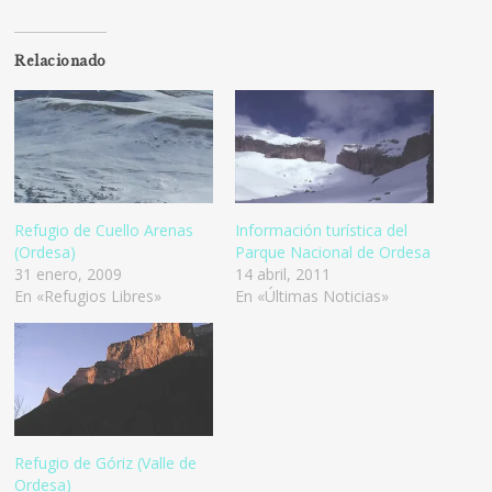
Relacionado
Refugio de Cuello Arenas
Información turística del
(Ordesa)
Parque Nacional de Ordesa
31 enero, 2009
14 abril, 2011
En «Refugios Libres»
En «Últimas Noticias»
Refugio de Góriz (Valle de
Ordesa)