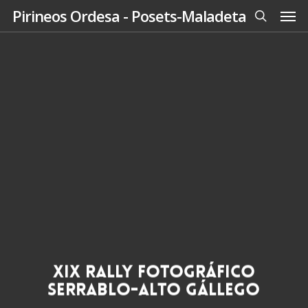
Men
Skip
Pirineos Ordesa - Posets-Maladeta
to
search
main
content
XIX Rally Fotográfico
Serrablo-Alto Gállego