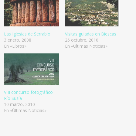
Las Iglesias de Serrablo
Visitas guiadas en Biescas
3 enero, 2008
26 octubre, 2010
En «Libros»
En «Últimas Noticias»
VIII concurso fotográfico
Río Susía
10 marzo, 2010
En «Últimas Noticias»