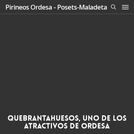
Men
Skip
Pirineos Ordesa - Posets-Maladeta
to
search
main
content
Quebrantahuesos, uno de los
atractivos de Ordesa