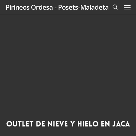
Men
Skip
Pirineos Ordesa - Posets-Maladeta
to
search
main
content
Outlet de nieve y hielo en Jaca