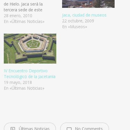
de Hielo. Jaca será la
tercera sede de este
Jaca, ciudad de museos
evento que busca
28 enero, 2010
22 octubre, 2009
promocionar el consumo
En «Últimas Noticias»
En «Museos»
de la trufa como producto
altoaragonés. La
Diputación de Huesca
comenzó en 2008, de la
mano de algunos de
destacados…
IV Encuentro Deportivo
Tecnológico de la Jacetania
19 mayo, 2018
En «Últimas Noticias»
Últimas Noticias
No Comments