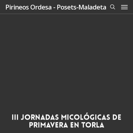
Men
Skip
Pirineos Ordesa - Posets-Maladeta
to
search
main
content
III Jornadas Micológicas de
Primavera en Torla