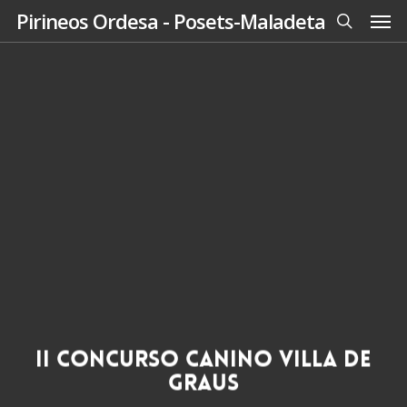
Men
Skip
Pirineos Ordesa - Posets-Maladeta
to
search
main
content
II Concurso Canino Villa de
Graus