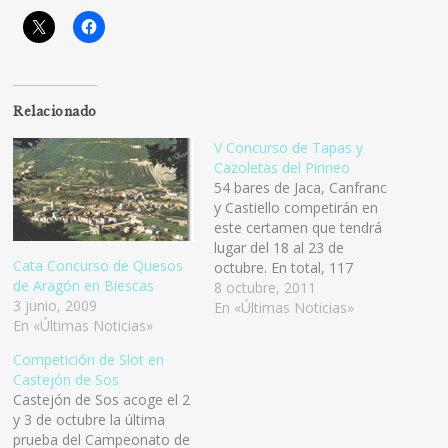
Relacionado
V Concurso de Tapas y
Cazoletas del Pirineo
54 bares de Jaca, Canfranc
y Castiello competirán en
este certamen que tendrá
lugar del 18 al 23 de
Cata Concurso de Quesos
octubre. En total, 117
de Aragón en Biescas
exquisiteces -52 tapas, 45
8 octubre, 2011
3 junio, 2009
cazoletas y 20 tapas
En «Últimas Noticias»
En «Últimas Noticias»
postre- podrán ser
saboreadas del 18 al 23 de
Competición de Slot en
octubre en el V Concurso
Castejón de Sos
de Tapas y Cazoletas del
Castejón de Sos acoge el 2
Pirineo…
y 3 de octubre la última
prueba del Campeonato de