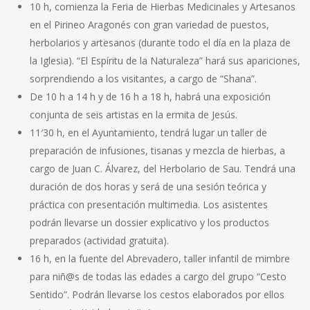
10 h, comienza la Feria de Hierbas Medicinales y Artesanos
en el Pirineo Aragonés con gran variedad de puestos,
herbolarios y artesanos (durante todo el día en la plaza de
la Iglesia). “El Espíritu de la Naturaleza” hará sus apariciones,
sorprendiendo a los visitantes, a cargo de “Shana”.
De 10 h a 14 h y de 16 h a 18 h, habrá una exposición
conjunta de seis artistas en la ermita de Jesús.
11′30 h, en el Ayuntamiento, tendrá lugar un taller de
preparación de infusiones, tisanas y mezcla de hierbas, a
cargo de Juan C. Álvarez, del Herbolario de Sau. Tendrá una
duración de dos horas y será de una sesión teórica y
práctica con presentación multimedia. Los asistentes
podrán llevarse un dossier explicativo y los productos
preparados (actividad gratuita).
16 h, en la fuente del Abrevadero, taller infantil de mimbre
para niñ@s de todas las edades a cargo del grupo “Cesto
Sentido”. Podrán llevarse los cestos elaborados por ellos