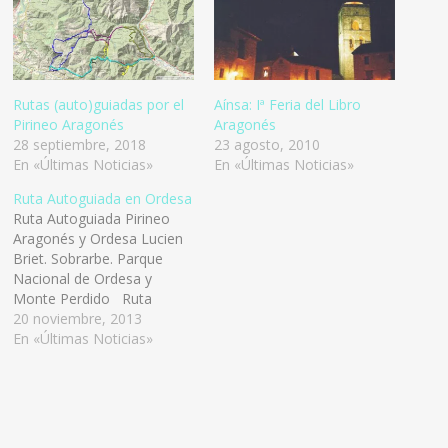
Rutas (auto)guiadas por el
Aínsa: Iª Feria del Libro
Pirineo Aragonés
Aragonés
28 septiembre, 2018
23 agosto, 2010
En «Últimas Noticias»
En «Últimas Noticias»
Ruta Autoguiada en Ordesa
Ruta Autoguiada Pirineo
Aragonés y Ordesa Lucien
Briet. Sobrarbe. Parque
Nacional de Ordesa y
Monte Perdido Ruta
circular autoguiada que
20 noviembre, 2013
recorre el Parque Nacional
En «Últimas Noticias»
de Ordesa y Monte
Perdido, llevándote a
descansar a varios de los
pueblos pirenaicos más
emblemáticos de la zona.