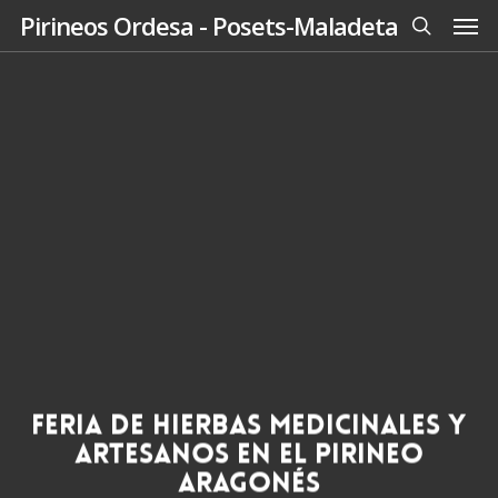
Men
Skip
Pirineos Ordesa - Posets-Maladeta
to
search
main
content
Feria de Hierbas Medicinales y
Artesanos en el Pirineo
Aragonés