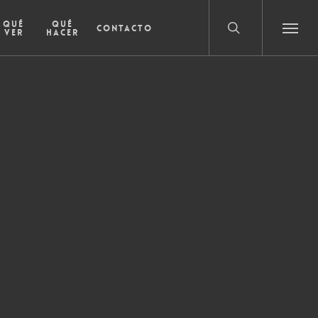
search
Qué
Qué
Contacto
ver
hacer
Menu