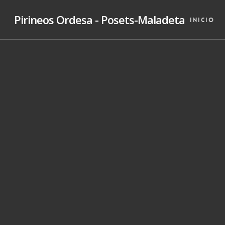
Skip
Pirineos Ordesa - Posets-Maladeta
to
Inicio
main
content