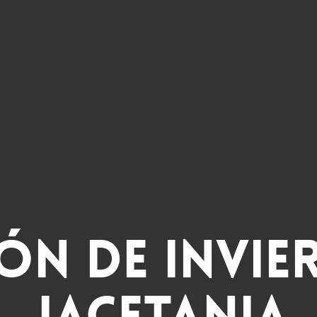
lón de invie
Jacetania