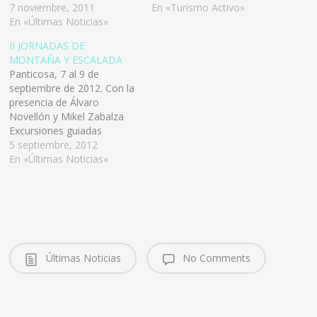
Panticosa - Island Peak.
7 noviembre, 2011
Ordesa y Monte Perdido.
En «Turismo Activo»
Centro de Exposiciones "La
En «Últimas Noticias»
Visita nuestra web
Fajuala" Viernes 11 18.00 -
II JORNADAS DE
Inauguración. Centro de
MONTAÑA Y ESCALADA
Exposiciones "La Fajuala"
Panticosa, 7 al 9 de
18.30 - Exposición -
septiembre de 2012. Con la
coloquio: Refugios de
presencia de Álvaro
Montaña y Expedición
Novellón y Mikel Zabalza
Ama…
Excursiones guiadas
Poyecciones Exposiciones
5 septiembre, 2012
Cursos Charlas Puedes
En «Últimas Noticias»
encontrar toda la
información aquí También
puedes descargar el folleto
informativo y el cartel
Últimas Noticias
No Comments