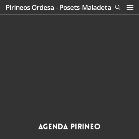
Men
Skip
Pirineos Ordesa - Posets-Maladeta
to
search
main
content
Agenda Pirineo