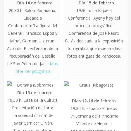
Día 14 de febrero
Día 15 de febrero
20.30 h. Salón Panadería.
19.30 h. La Fajuela
Ciudadela
Conferencia: ‘Ayer y hoy del
Conferencia: ‘La figura del
proceso fotográfico’
General Francisco Espoz y
Conferencia de José Pedro
Mina’, German Ulzurrun.
Fatás dedicada a la exposición
Acto del Bicentenario de la
fotografica que muestra las
recuperación del Castillo
fotos antiguas de Panticosa.
de San Pedro de Jaca.
Más
info
/
Ver programa
Boltaña (Sobrarbe)
Graus (Ribagorza)
Día 15 de febrero
19.30 h. Casa de la Cultura
Días 12-16 de febrero
Presentación de libro:
19.30 h. Espacio Pirineos
‘La soledad última’
, de
7ª Semana del Pirineísmo
Javier Carnicer Oliván.
Vicente de Heredia
Firma de ejemplares