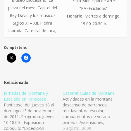
Museo Diocesano. La
Sala Municipal de Arte
pieza del mes: Capitel del
“RAEEciclados”.
Rey David y los músicos
Horario
: Martes a domingo,
Siglos XI – XII. Piedra
19.00-20.30 h.
labrada. Catedral de Jaca,
Compártelo:
Relacionado
Jornadas de Montaña y
Casteret Guías de Montaña
Escalada en Panticosa
Actividades en la montaña,
Panticosa, del jueves 10 al
descenso de barrancos,
domingo 13 de noviembre
multiaventura escolar,
de 2011. Programa: Jueves
campamentos de verano
10 18.00 - Exposición -
pirineos. Ascensiones,
coloquio: "Expedición
Rafting. Parque Nacional de
5 agosto, 2009