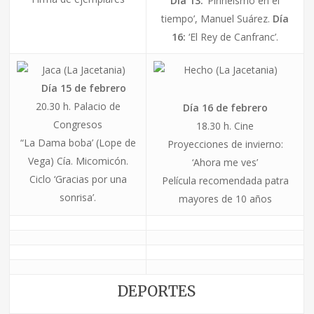
Día 13:
‘Pirineísmo en el
tiempo’, Manuel Suárez.
Día
16:
‘El Rey de Canfranc’
.
Jaca (La Jacetania)
Hecho (La Jacetania)
Día 15 de febrero
20.30 h. Palacio de
Día 16 de febrero
Congresos
18.30 h. Cine
“La Dama boba’ (Lope de
Proyecciones de invierno:
Vega) Cía. Micomicón.
‘Ahora me ves’
Ciclo ‘Gracias por una
Película recomendada patra
sonrisa’
.
mayores de 10 años
DEPORTES