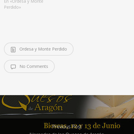
En «Ordesa y Monte
Perdido»
Ordesa y Monte Perdido
No Comments
Previous Post