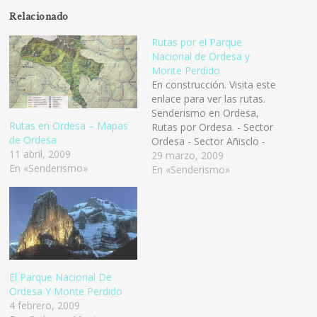
Relacionado
Rutas por el Parque
Nacional de Ordesa y
Monte Perdido
En construcción. Visita este
enlace para ver las rutas.
Senderismo en Ordesa,
Rutas en Ordesa – Mapas
Rutas por Ordesa. - Sector
de Ordesa
Ordesa - Sector Añisclo -
11 abril, 2009
Sector Pineta - Sector
29 marzo, 2009
En «Senderismo»
Escuaín
En «Senderismo»
El Parque Nacional De
Ordesa Y Monte Perdido
4 febrero, 2009