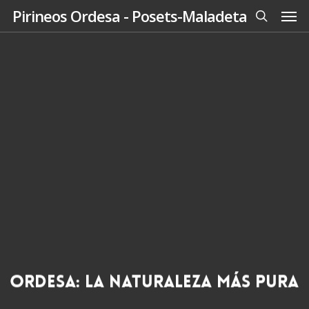
Men
Skip
Pirineos Ordesa - Posets-Maladeta
to
search
main
content
Ordesa: la naturaleza más pura