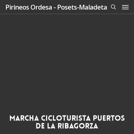
Men
Skip
Pirineos Ordesa - Posets-Maladeta
to
search
main
content
Marcha Cicloturista Puertos
de la Ribagorza