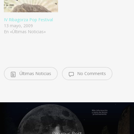
IV Ribagorza Pop Festival
13 mayo, 2009
En «Últimas Noticias»
Últimas Noticias
No Comments
Previous Post