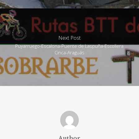
Next Post
Puyarruego-Escalona-Puente de Laspuña-Escollera
Cinca-Araguás
Author