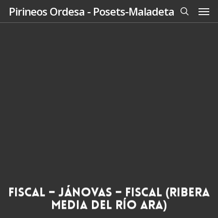
Men
Skip
Pirineos Ordesa - Posets-Maladeta
to
search
main
content
Fiscal – Jánovas – Fiscal (Ribera
media del Río Ara)