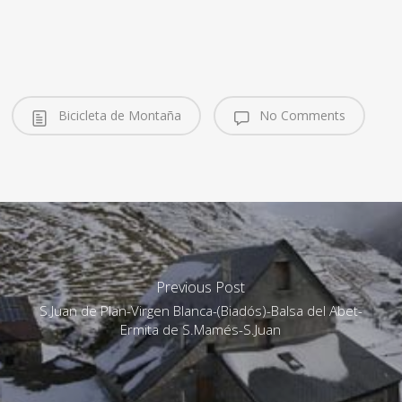
Bicicleta de Montaña
No Comments
Previous Post
S.Juan de Plan-Virgen Blanca-(Biadós)-Balsa del Abet-
Ermita de S.Mamés-S.Juan