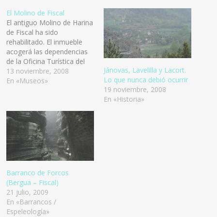
El Molino de Fiscal
El antiguo Molino de Harina
de Fiscal ha sido
rehabilitado. El inmueble
acogerá las dependencias
de la Oficina Turística del
Jánovas, Lavelilla y Lacort.
municipio y un museo
13 noviembre, 2008
Lo que nunca debió ocurrir
etnológico. Se ha actuado
En «Museos»
19 noviembre, 2008
hasta el momento en la
En «Historia»
planta de calle y el sótano,
y próximamente se
retomarán las obras para
lograr rehabilitar el
inmueble,…
Barranco de Forcos
(Bergua – Fiscal)
21 julio, 2009
En «Barrancos /
Espeleología»