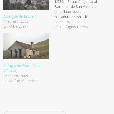
1.780m Situación: Junto al
Barranco de San Vicenda,
en el llano sobre la
Albergue de Escuaín
cortadura de Añisclo.
4 febrero, 2009
Accesos: Por pista desde
26 enero, 2009
En «Albergues»
Púertolas. Por camino
En «Refugios Libres»
desde el fondo del Cañón
de Añisclo. Dejar el coche
en Bestué y seguir
andando por la pista 2h 30’.
Características: Refugio con
dos…
Refugio de Plana Canal
(Añisclo)
26 enero, 2009
En «Refugios Libres»