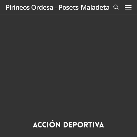
Men
Skip
Pirineos Ordesa - Posets-Maladeta
to
search
main
content
Acción deportiva