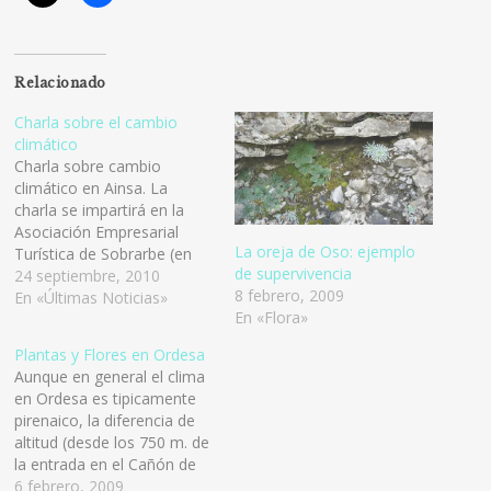
Relacionado
Charla sobre el cambio
climático
Charla sobre cambio
climático en Ainsa. La
charla se impartirá en la
Asociación Empresarial
La oreja de Oso: ejemplo
Turística de Sobrarbe (en
de supervivencia
Aínsa) el día 28 de
24 septiembre, 2010
8 febrero, 2009
septiembre de 17h a 20h. El
En «Últimas Noticias»
En «Flora»
objetivo de esta jornada es
sensibilizar tanto al público
Plantas y Flores en Ordesa
como a los empresarios
Aunque en general el clima
para las buenas prácticas
en Ordesa es tipicamente
medioambientales, así
pirenaico, la diferencia de
como su…
altitud (desde los 750 m. de
la entrada en el Cañón de
Añisclo, hasta los 3355 m.
6 febrero, 2009